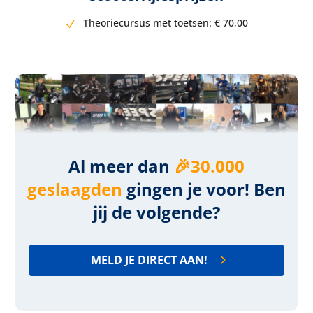
Theoriecursus met toetsen:
€ 7
0,00
Al meer dan
🎉30.000
geslaagden
gingen je voor! Ben
jij de volgende?
MELD JE DIRECT AAN!