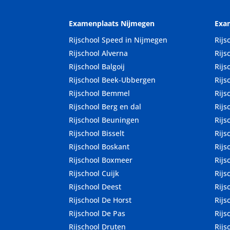
Examenplaats Nijmegen
Exa
Rijschool Speed in Nijmegen
Rijs
Rijschool Alverna
Rijs
Rijschool Balgoij
Rijs
Rijschool Beek-Ubbergen
Rijs
Rijschool Bemmel
Rijs
Rijschool Berg en dal
Rijs
Rijschool Beuningen
Rij
Rijschool Bisselt
Rijs
Rijschool Boskant
Rijs
Rijschool Boxmeer
Rijs
Rijschool Cuijk
Rijs
Rijschool Deest
Rijs
Rijschool De Horst
Rijs
Rijschool De Pas
Rijs
Rijschool Druten
Rijs