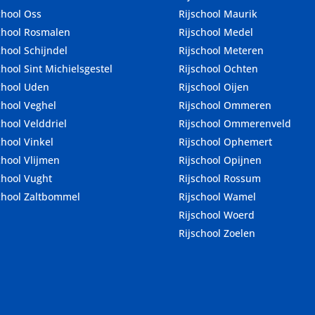
chool Oss
Rijschool Maurik
chool Rosmalen
Rijschool Medel
chool Schijndel
Rijschool Meteren
chool Sint Michielsgestel
Rijschool Ochten
chool Uden
Rijschool Oijen
chool Veghel
Rijschool Ommeren
chool Velddriel
Rijschool Ommerenveld
chool Vinkel
Rijschool Ophemert
chool Vlijmen
Rijschool Opijnen
chool Vught
Rijschool Rossum
chool Zaltbommel
Rijschool Wamel
Rijschool Woerd
Rijschool Zoelen