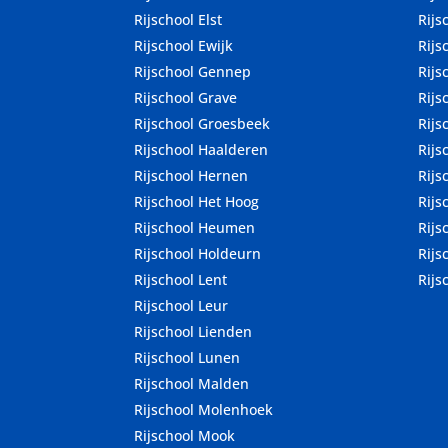
Rijschool Elst
Rijs
Rijschool Ewijk
Rijs
Rijschool Gennep
Rijs
Rijschool Grave
Rijs
Rijschool Groesbeek
Rijs
Rijschool Haalderen
Rijs
Rijschool Hernen
Rijs
Rijschool Het Hoog
Rijs
Rijschool Heumen
Rijs
Rijschool Holdeurn
Rijs
Rijschool Lent
Rijs
Rijschool Leur
Rijschool Lienden
Rijschool Lunen
Rijschool Malden
Rijschool Molenhoek
Rijschool Mook