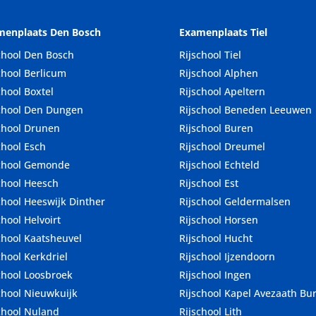
menplaats Den Bosch
Examenplaats Tiel
chool Den Bosch
Rijschool Tiel
chool Berlicum
Rijschool Alphen
chool Boxtel
Rijschool Apeltern
chool Den Dungen
Rijschool Beneden Leeuwen
chool Drunen
Rijschool Buren
chool Esch
Rijschool Dreumel
school Gemonde
Rijschool Echteld
chool Heesch
Rijschool Est
chool Heeswijk Dinther
Rijschool Geldermalsen
chool Helvoirt
Rijschool Horsen
chool Kaatsheuvel
Rijschool Hucht
chool Kerkdriel
Rijschool Ijzendoorn
chool Loosbroek
Rijschool Ingen
chool Nieuwkuijk
Rijschool Kapel Avezaath Bu
chool Nuland
Rijschool Lith