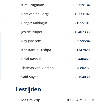
Kim Brugman:
06-83719134
Bert van de Berg:
06-15333102
Cengiz Koldaguc:
06-21555101
Jos de Ruijter:
06-12407333
Roy Janssen:
06-83599584
Konstantin Lushpa
06-81747820
Belal Rasouli
06-36440461
Thomas van Vlerken
06-57680277
Said Sayad
06-25154030
Lestijden
Ma t/m Vrij:
07.00 – 21.00 uur