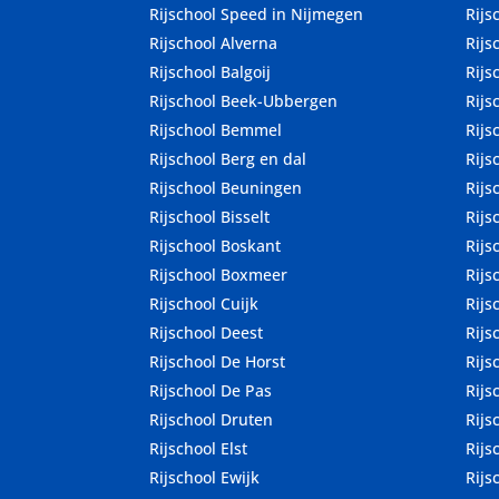
Rijschool Speed in Nijmegen
Rijs
Rijschool Alverna
Rijs
Rijschool Balgoij
Rijs
Rijschool Beek-Ubbergen
Rijs
Rijschool Bemmel
Rijs
Rijschool Berg en dal
Rijs
Rijschool Beuningen
Rij
Rijschool Bisselt
Rijs
Rijschool Boskant
Rijs
Rijschool Boxmeer
Rijs
Rijschool Cuijk
Rijs
Rijschool Deest
Rijs
Rijschool De Horst
Rijs
Rijschool De Pas
Rijs
Rijschool Druten
Rijs
Rijschool Elst
Rijs
Rijschool Ewijk
Rijs