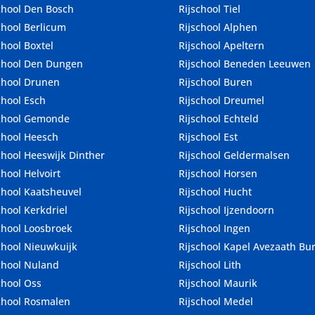
chool Den Bosch
Rijschool Tiel
chool Berlicum
Rijschool Alphen
chool Boxtel
Rijschool Apeltern
chool Den Dungen
Rijschool Beneden Leeuwen
chool Drunen
Rijschool Buren
chool Esch
Rijschool Dreumel
school Gemonde
Rijschool Echteld
chool Heesch
Rijschool Est
chool Heeswijk Dinther
Rijschool Geldermalsen
chool Helvoirt
Rijschool Horsen
chool Kaatsheuvel
Rijschool Hucht
chool Kerkdriel
Rijschool Ijzendoorn
chool Loosbroek
Rijschool Ingen
chool Nieuwkuijk
Rijschool Kapel Avezaath Bu
chool Nuland
Rijschool Lith
chool Oss
Rijschool Maurik
chool Rosmalen
Rijschool Medel