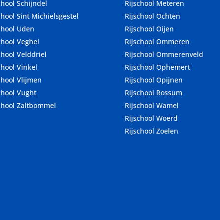
chool Schijndel
Rijschool Meteren
chool Sint Michielsgestel
Rijschool Ochten
chool Uden
Rijschool Oijen
chool Veghel
Rijschool Ommeren
chool Velddriel
Rijschool Ommerenveld
chool Vinkel
Rijschool Ophemert
chool Vlijmen
Rijschool Opijnen
chool Vught
Rijschool Rossum
chool Zaltbommel
Rijschool Wamel
Rijschool Woerd
Rijschool Zoelen