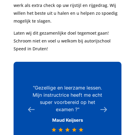
werk als extra check op uw rijstijl en rijgedrag. Wij
willen het beste uit u halen en u helpen zo spoedig
mogelijk te slagen.
Laten wij dit gezamenlijke doel tegemoet gaan!
Schroom niet en voel u welkom bij autorijschool
Speed in Druten!
 gehad bij
Gezellige en leerzame lessen.
Super f
en lekker
Mijn instructrice heeft me echt
met in
n en er
super voorbereid op het
examen.
gegeven
examen ?
voor je 
en)!! Als
Maud Keijsers
mgeving
ijschool