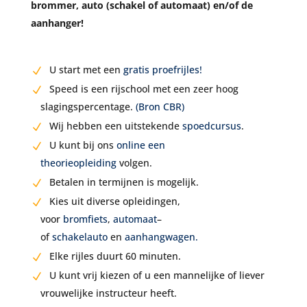
brommer, auto (schakel of automaat) en/of de
aanhanger!
U start met een
gratis proefrijles!
Speed is een rijschool met een zeer hoog
slagingspercentage.
(Bron CBR)
Wij hebben een uitstekende
spoedcursus
.
U kunt bij ons
online een
theorieopleiding
volgen.
Betalen in termijnen is mogelijk.
Kies uit diverse opleidingen,
voor
bromfiets
,
automaat
–
of
schakelauto
en
aanhangwagen.
Elke rijles duurt 60 minuten.
U kunt vrij kiezen of u een mannelijke of liever
vrouwelijke instructeur heeft.