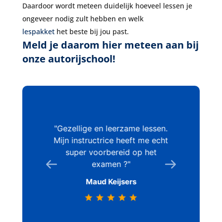
Daardoor wordt meteen duidelijk hoeveel lessen je
ongeveer nodig zult hebben en welk
lespakket
het beste bij jou past.
Meld je daarom hier meteen aan bij
onze autorijschool!
 gehad bij
Gezellige en leerzame lessen.
Super f
en lekker
Mijn instructrice heeft me echt
met in
n en er
super voorbereid op het
examen.
gegeven
examen ?
voor je 
en)!! Als
Maud Keijsers
mgeving
ijschool