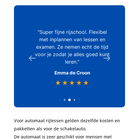
 lessen.
Super fijne rijschool. Flexibel
Toen i
t me echt
met inplannen van lessen en
had ik 
p het
examen. Ze nemen echt de tijd
zin in. T
voor je zodat je alles goed kunt
de a
leren.
leeromg
en stud
Emma de Croon
het behal
is een 
het is
bedankt
voor h
ri
Voor automaat rijlessen gelden dezelfde kosten en
pakketten als voor de schakelauto.
De automaat is zeer geschikt voor mensen met